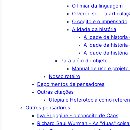
O limiar da linguagem
O verbo ser - a articulaç
O cogito e o impensado
A idade da história
A idade da história 
A idade da história 
A idade da história 
Para além do objeto
Manual de uso e projeto
Nosso roteiro
Depoimentos de pensadores
Outras citações
Utopia e Heterotopia como refere
Outros pensadores
Ilya Prigogine - o conceito de Caos
Richard Saul Wurman - As "duas" coisa