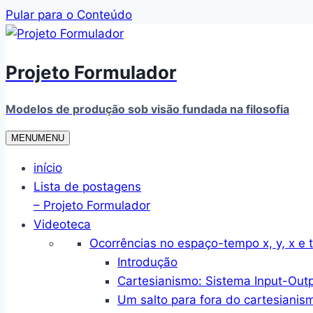
Pular para o Conteúdo
Projeto Formulador
Modelos de produção sob visão fundada na filosofia
MENU
MENU
início
Lista de postagens
– Projeto Formulador
Videoteca
Ocorrências no espaço-tempo x, y, x e t
Introdução
Cartesianismo: Sistema Input-Out
Um salto para fora do cartesianis