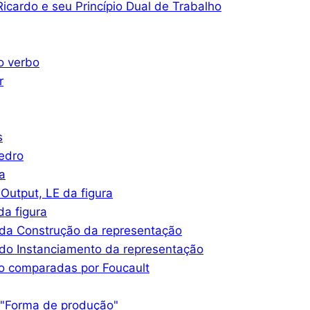
icardo e seu Princípio Dual de Trabalho
o verbo
r
s
iedro
a
Output, LE da figura
a figura
da Construção da representação
do Instanciamento da representação
o comparadas por Foucault
 "Forma de produção"