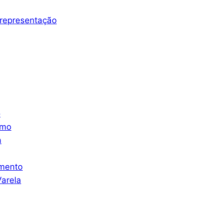
representação
o
smo
a
mento
arela