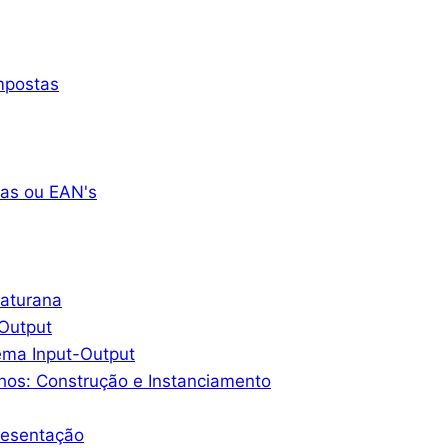
mpostas
as ou EAN's
Maturana
-Output
ema Input-Output
hos: Construção e Instanciamento
resentação