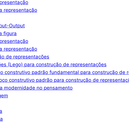
epresentação
a representação
nput-Output
a figura
epresentação
a representação
ção de representações
ões (Lego) para construção de representações
co construtivo padrão fundamental para construção de 
oco construtivo padrão para construção de representaç
ssa modernidade no pensamento
agem
a
ra