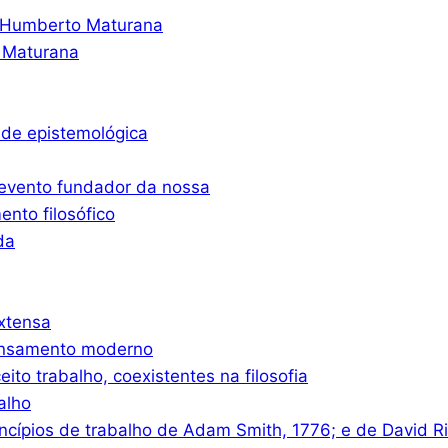
o Humberto Maturana
 Maturana
ade epistemológica
 evento fundador da nossa
nto filosófico
da
xtensa
ensamento moderno
eito trabalho, coexistentes na filosofia
alho
ncípios de trabalho de Adam Smith, 1776; e de David R