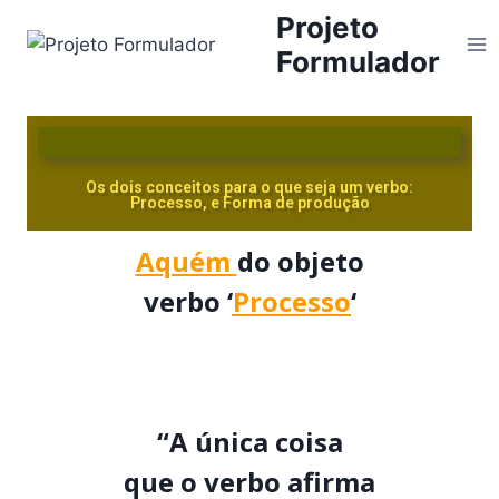
Projeto
Formulador
Os dois conceitos para o que seja um verbo:
Processo, e Forma de produção
Aquém
do objeto
verbo ‘
Processo
‘
“A única coisa
que o verbo afirma