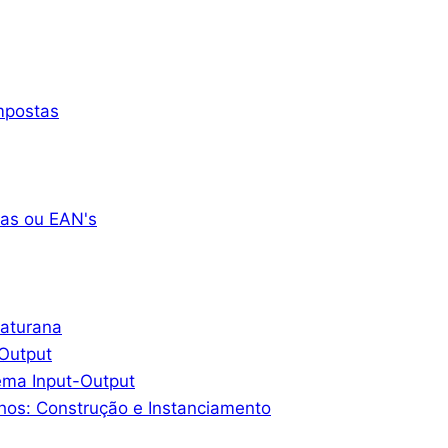
mpostas
as ou EAN's
Maturana
-Output
ema Input-Output
hos: Construção e Instanciamento