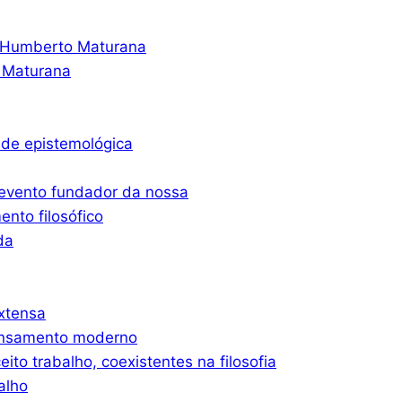
o Humberto Maturana
 Maturana
ade epistemológica
 evento fundador da nossa
nto filosófico
da
xtensa
ensamento moderno
eito trabalho, coexistentes na filosofia
alho