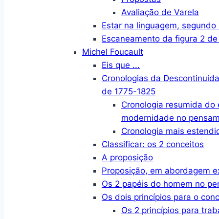
Avaliação de Varela
Estar na linguagem, segund
Escaneamento da figura 2 de
Michel Foucault
Eis que ...
Cronologias da Descontinuid
de 1775-1825
Cronologia resumida do
modernidade no pensame
Cronologia mais estendi
Classificar: os 2 conceitos
A proposição
Proposição, em abordagem e
Os 2 papéis do homem no p
Os dois princípios para o conc
Os 2 princípios para trab