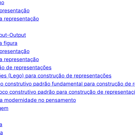
mo
epresentação
a representação
nput-Output
a figura
epresentação
a representação
ção de representações
ões (Lego) para construção de representações
co construtivo padrão fundamental para construção de 
oco construtivo padrão para construção de representaç
ssa modernidade no pensamento
agem
a
ra