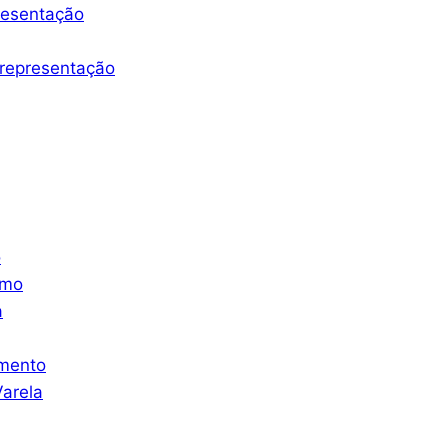
resentação
representação
o
smo
a
mento
arela