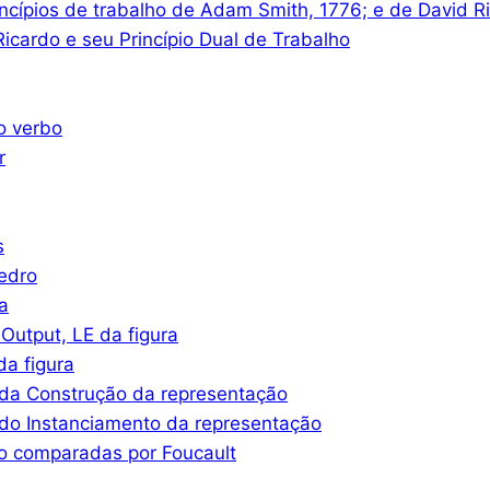
ncípios de trabalho de Adam Smith, 1776; e de David R
icardo e seu Princípio Dual de Trabalho
o verbo
r
s
iedro
a
Output, LE da figura
a figura
da Construção da representação
do Instanciamento da representação
o comparadas por Foucault