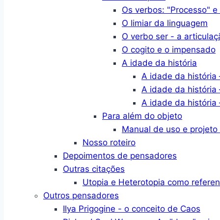
Os verbos: "Processo" e
O limiar da linguagem
O verbo ser - a articulaç
O cogito e o impensado
A idade da história
A idade da história 
A idade da história 
A idade da história 
Para além do objeto
Manual de uso e projeto
Nosso roteiro
Depoimentos de pensadores
Outras citações
Utopia e Heterotopia como refere
Outros pensadores
Ilya Prigogine - o conceito de Caos