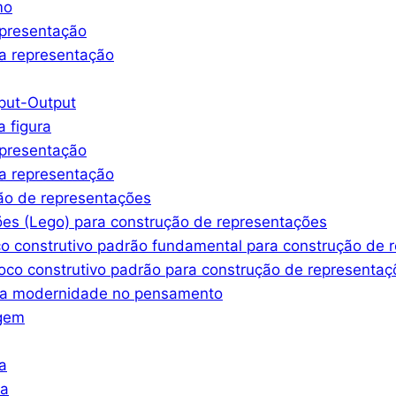
mo
epresentação
a representação
nput-Output
a figura
epresentação
a representação
ção de representações
ões (Lego) para construção de representações
co construtivo padrão fundamental para construção de 
oco construtivo padrão para construção de representaç
ssa modernidade no pensamento
agem
a
ra