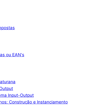
mpostas
as ou EAN's
Maturana
-Output
ema Input-Output
hos: Construção e Instanciamento