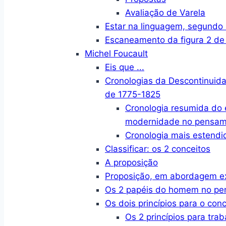
Avaliação de Varela
Estar na linguagem, segund
Escaneamento da figura 2 de
Michel Foucault
Eis que ...
Cronologias da Descontinuid
de 1775-1825
Cronologia resumida do
modernidade no pensame
Cronologia mais estendi
Classificar: os 2 conceitos
A proposição
Proposição, em abordagem e
Os 2 papéis do homem no p
Os dois princípios para o conc
Os 2 princípios para trab