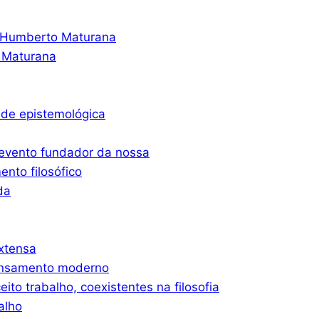
o Humberto Maturana
 Maturana
ade epistemológica
 evento fundador da nossa
nto filosófico
da
xtensa
ensamento moderno
eito trabalho, coexistentes na filosofia
alho