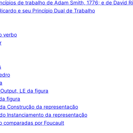
ncípios de trabalho de Adam Smith, 1776; e de David R
icardo e seu Princípio Dual de Trabalho
o verbo
r
s
iedro
a
Output, LE da figura
a figura
da Construção da representação
do Instanciamento da representação
o comparadas por Foucault