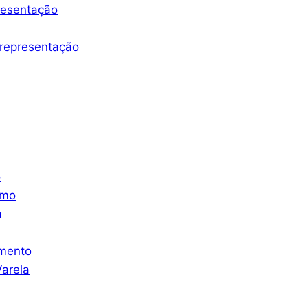
resentação
representação
o
smo
a
mento
arela