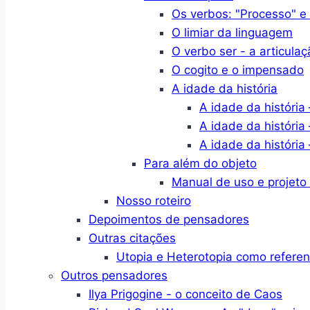
Os verbos: "Processo" e
O limiar da linguagem
O verbo ser - a articulaç
O cogito e o impensado
A idade da história
A idade da história 
A idade da história 
A idade da história 
Para além do objeto
Manual de uso e projeto
Nosso roteiro
Depoimentos de pensadores
Outras citações
Utopia e Heterotopia como refere
Outros pensadores
Ilya Prigogine - o conceito de Caos