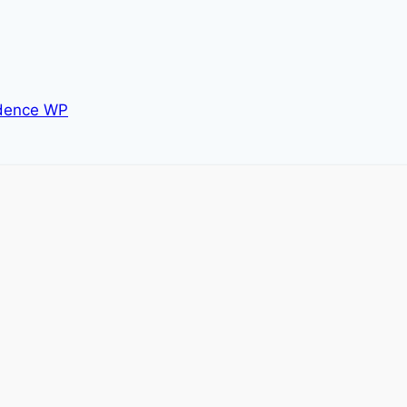
dence WP