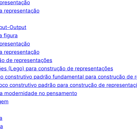
epresentação
a representação
nput-Output
a figura
epresentação
a representação
ção de representações
ões (Lego) para construção de representações
co construtivo padrão fundamental para construção de 
oco construtivo padrão para construção de representaç
ssa modernidade no pensamento
agem
a
ra