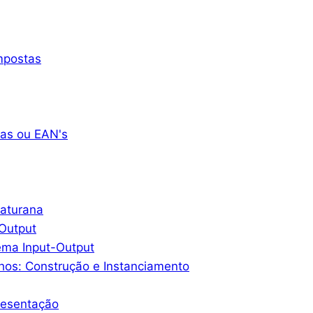
mpostas
as ou EAN's
Maturana
-Output
ema Input-Output
hos: Construção e Instanciamento
resentação