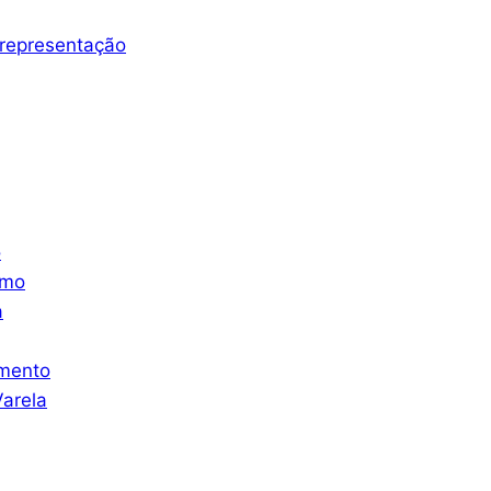
representação
o
smo
a
mento
arela