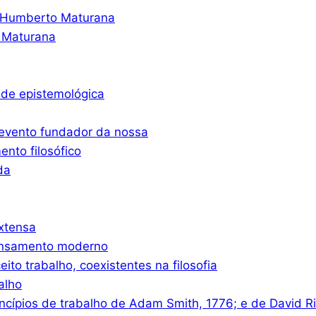
o Humberto Maturana
 Maturana
ade epistemológica
 evento fundador da nossa
nto filosófico
da
xtensa
ensamento moderno
eito trabalho, coexistentes na filosofia
alho
ncípios de trabalho de Adam Smith, 1776; e de David R