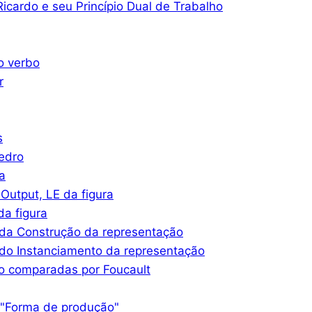
icardo e seu Princípio Dual de Trabalho
o verbo
r
s
iedro
a
Output, LE da figura
a figura
da Construção da representação
do Instanciamento da representação
o comparadas por Foucault
 "Forma de produção"