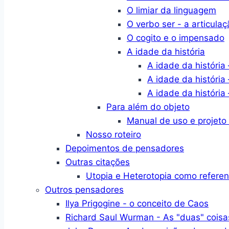
O limiar da linguagem
O verbo ser - a articulaç
O cogito e o impensado
A idade da história
A idade da história 
A idade da história 
A idade da história 
Para além do objeto
Manual de uso e projeto
Nosso roteiro
Depoimentos de pensadores
Outras citações
Utopia e Heterotopia como refere
Outros pensadores
Ilya Prigogine - o conceito de Caos
Richard Saul Wurman - As "duas" coisa