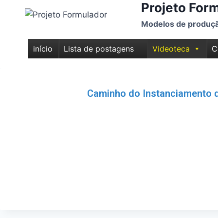
Projeto For
Modelos de produção
início
Lista de postagens
Videoteca
C
– Projeto Formulador
Caminho do Instanciamento 