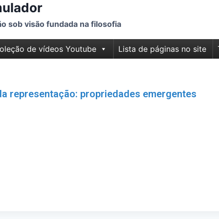
mulador
 sob visão fundada na filosofia
oleção de vídeos Youtube
Lista de páginas no site
da representação: propriedades emergentes