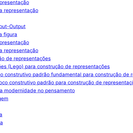
epresentação
a representação
nput-Output
a figura
epresentação
a representação
ção de representações
ões (Lego) para construção de representações
co construtivo padrão fundamental para construção de 
oco construtivo padrão para construção de representaç
ssa modernidade no pensamento
agem
a
ra