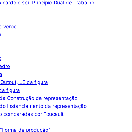
icardo e seu Princípio Dual de Trabalho
o verbo
r
s
iedro
a
Output, LE da figura
a figura
da Construção da representação
do Instanciamento da representação
o comparadas por Foucault
 "Forma de produção"