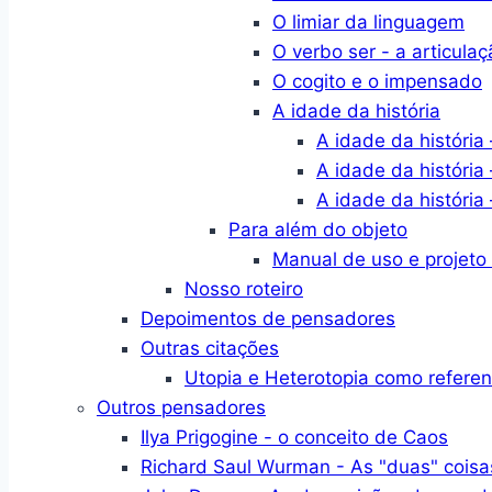
O limiar da linguagem
O verbo ser - a articulaç
O cogito e o impensado
A idade da história
A idade da história 
A idade da história 
A idade da história 
Para além do objeto
Manual de uso e projeto
Nosso roteiro
Depoimentos de pensadores
Outras citações
Utopia e Heterotopia como refere
Outros pensadores
Ilya Prigogine - o conceito de Caos
Richard Saul Wurman - As "duas" coisa