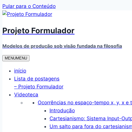
Pular para o Conteúdo
Projeto Formulador
Modelos de produção sob visão fundada na filosofia
MENU
MENU
início
Lista de postagens
– Projeto Formulador
Videoteca
Ocorrências no espaço-tempo x, y, x e t
Introdução
Cartesianismo: Sistema Input-Out
Um salto para fora do cartesianis