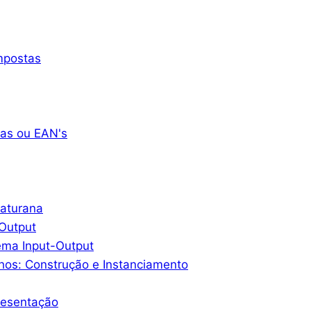
mpostas
as ou EAN's
Maturana
-Output
ema Input-Output
hos: Construção e Instanciamento
resentação