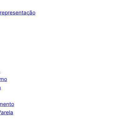
representação
o
smo
a
mento
arela