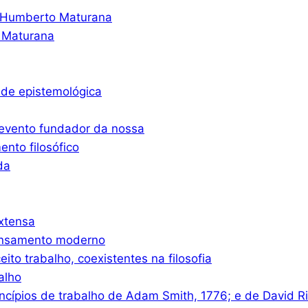
o Humberto Maturana
 Maturana
ade epistemológica
 evento fundador da nossa
nto filosófico
da
xtensa
ensamento moderno
eito trabalho, coexistentes na filosofia
alho
ncípios de trabalho de Adam Smith, 1776; e de David R