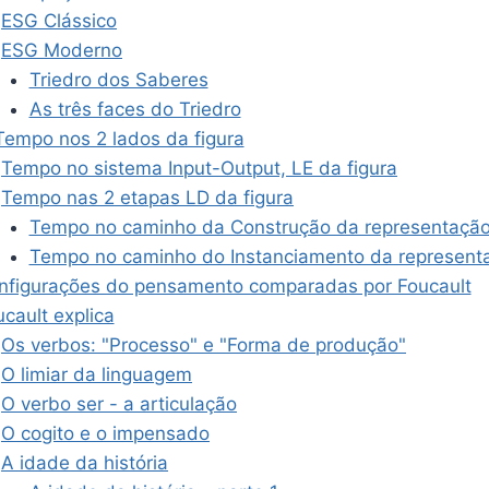
ESG Clássico
ESG Moderno
Triedro dos Saberes
As três faces do Triedro
Tempo nos 2 lados da figura
Tempo no sistema Input-Output, LE da figura
Tempo nas 2 etapas LD da figura
Tempo no caminho da Construção da representaçã
Tempo no caminho do Instanciamento da represent
nfigurações do pensamento comparadas por Foucault
cault explica
Os verbos: "Processo" e "Forma de produção"
O limiar da linguagem
O verbo ser - a articulação
O cogito e o impensado
A idade da história