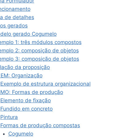
ma Formulador
ncionamento
la de detalhes
os gerados
delo gerado Cogumelo
emplo 1: três módulos compostos
emplo 2: composição de objetos
emplo 3: composição de objetos
lação da proposição
EM: Organização
Exemplo de estrutura organizacional
MO: Formas de produção
Elemento de fixação
Fundido em concreto
Pintura
Formas de produção compostas
Cogumelo