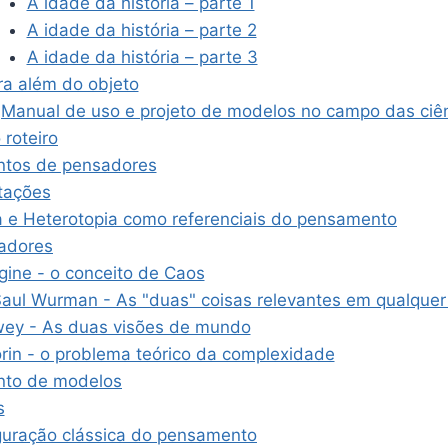
A idade da história – parte 1
A idade da história – parte 2
A idade da história – parte 3
ra além do objeto
Manual de uso e projeto de modelos no campo das ciên
roteiro
tos de pensadores
itações
a e Heterotopia como referenciais do pensamento
adores
ogine - o conceito de Caos
Saul Wurman - As "duas" coisas relevantes em qualque
ey - As duas visões de mundo
rin - o problema teórico da complexidade
nto de modelos
s
guração clássica do pensamento