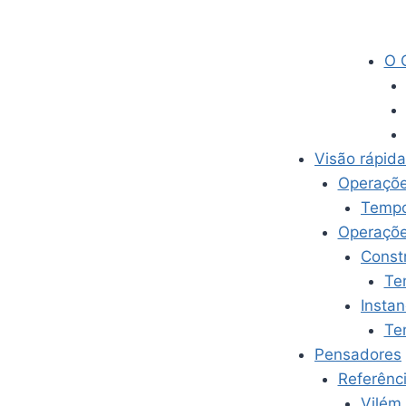
O 
Visão rápid
Operaçõe
Tempo
Operaçõe
Const
Te
Insta
Te
Pensadores
Referênc
Vilém 