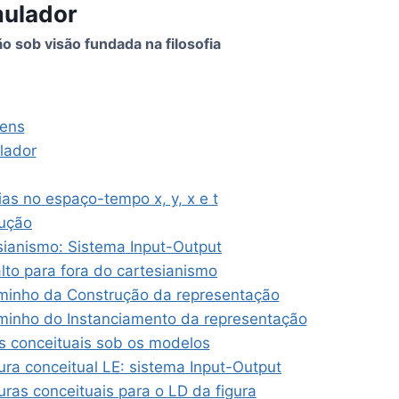
mulador
 sob visão fundada na filosofia
gens
lador
as no espaço-tempo x, y, x e t
dução
sianismo: Sistema Input-Output
lto para fora do cartesianismo
minho da Construção da representação
minho do Instanciamento da representação
as conceituais sob os modelos
ura conceitual LE: sistema Input-Output
uras conceituais para o LD da figura