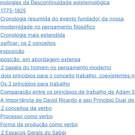
onologias da Descontinuidade epistemológica
 1775-1825
Cronologia resumida do evento fundador da nossa
modernidade no pensamento filosófico
Cronologia mais estendida
ssificar: os 2 conceitos
proposição
oposição, em abordagem extensa
 2 papéis do homem no pensamento moderno
dois princípios para o conceito trabalho, coexistentes na
Os 2 princípios para trabalho
Comparação entre os princípios de trabalho de Adam Sm
A importância de David Ricardo e seu Princípio Dual de
 2 conceitos de verbo
Processo como verbo
Forma de produção como verbo
 2 Espaços Gerais do Saber