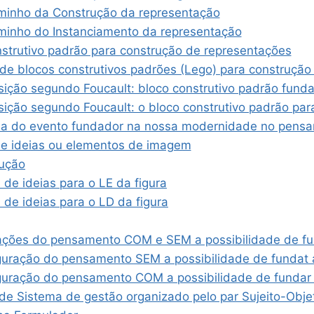
minho da Construção da representação
minho do Instanciamento da representação
nstrutivo padrão para construção de representações
 de blocos construtivos padrões (Lego) para construçã
sição segundo Foucault: bloco construtivo padrão fund
sição segundo Foucault: o bloco construtivo padrão par
ia do evento fundador na nossa modernidade no pens
de ideias ou elementos de imagem
dução
 de ideias para o LE da figura
 de ideias para o LD da figura
ações do pensamento COM e SEM a possibilidade de fu
guração do pensamento SEM a possibilidade de fundat 
guração do pensamento COM a possibilidade de fundar 
de Sistema de gestão organizado pelo par Sujeito-Obje