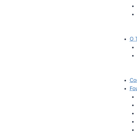
O 
Co
Fou