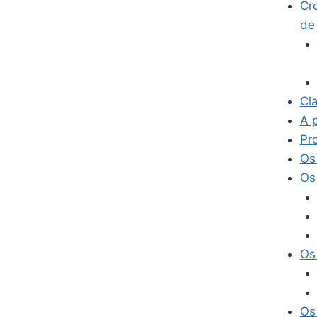
Cr
de
Cla
A 
Pr
Os
Os 
Os
Os