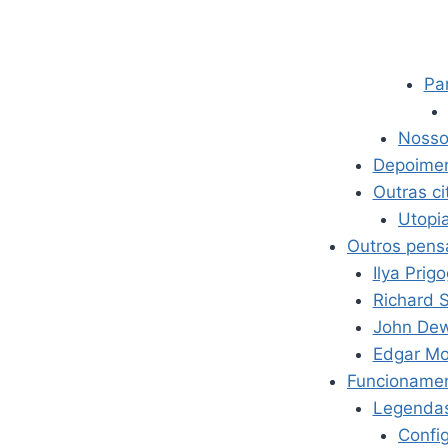
Pa
Nosso 
Depoimen
Outras c
Utopi
Outros pens
Ilya Prig
Richard 
John Dew
Edgar Mo
Funcioname
Legenda
Confi