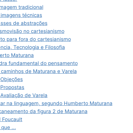
imagem tradicional
 imagens técnicas
asses de abstrações
smovisão no cartesianismo
lto para fora do cartesianismo
ncia, Tecnologia e Filosofia
rto Maturana
dra fundamental do pensamento
 caminhos de Maturana e Varela
Objeções
Propostas
Avaliação de Varela
tar na linguagem, segundo Humberto Maturana
caneamento da figura 2 de Maturana
 Foucault
 que ...