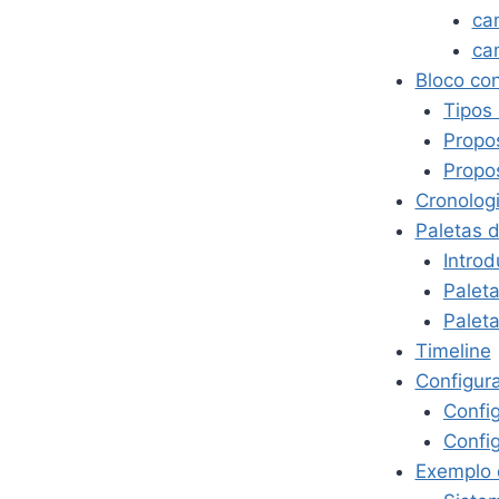
ca
ca
Bloco co
Tipos
Propo
Propo
Cronolog
Paletas 
Intro
Paleta
Paleta
Timeline
Configur
Confi
Confi
Exemplo 