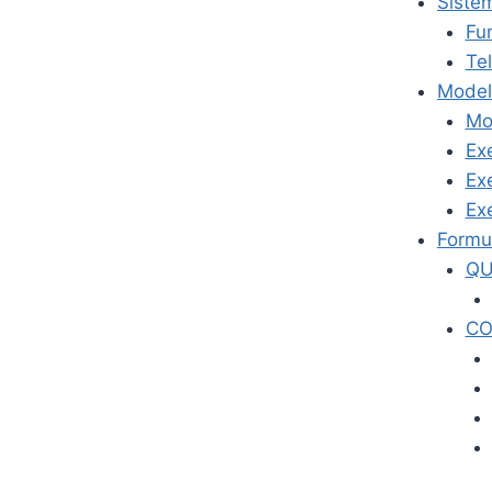
Siste
Fu
Te
Model
Mo
Ex
Ex
Ex
Formu
QU
CO