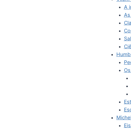
A 
As
Cl
Co
Sa
Ciê
Humbe
Pe
Os
Es
Es
Michel
Eis