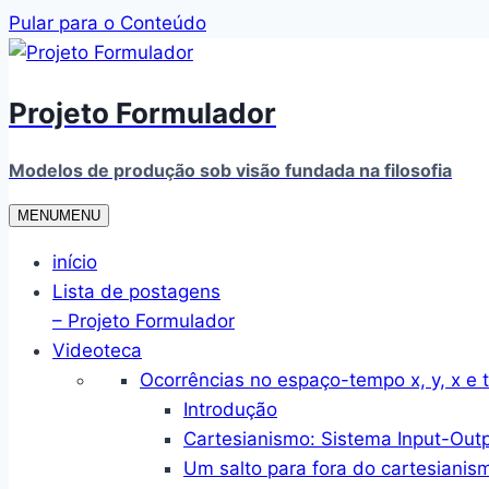
Pular para o Conteúdo
Projeto Formulador
Modelos de produção sob visão fundada na filosofia
MENU
MENU
início
Lista de postagens
– Projeto Formulador
Videoteca
Ocorrências no espaço-tempo x, y, x e t
Introdução
Cartesianismo: Sistema Input-Out
Um salto para fora do cartesianis