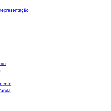
representação
o
smo
a
mento
arela