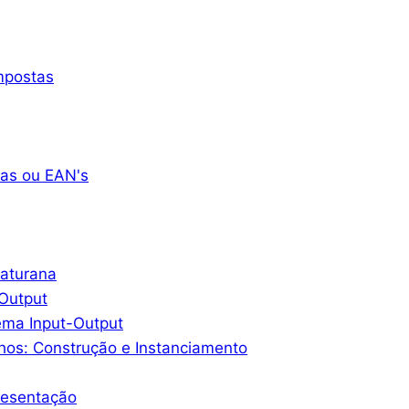
mpostas
as ou EAN's
Maturana
-Output
ema Input-Output
hos: Construção e Instanciamento
resentação