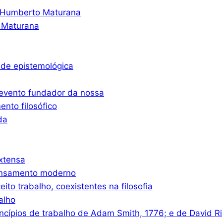
o Humberto Maturana
 Maturana
ade epistemológica
 evento fundador da nossa
nto filosófico
da
xtensa
ensamento moderno
eito trabalho, coexistentes na filosofia
alho
ncípios de trabalho de Adam Smith, 1776; e de David R