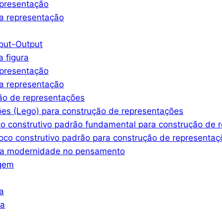
epresentação
a representação
nput-Output
a figura
epresentação
a representação
ção de representações
ões (Lego) para construção de representações
co construtivo padrão fundamental para construção de 
oco construtivo padrão para construção de representaç
ssa modernidade no pensamento
agem
a
ra