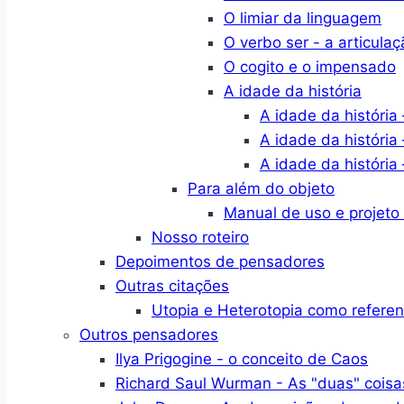
O limiar da linguagem
O verbo ser - a articulaç
O cogito e o impensado
A idade da história
A idade da história 
A idade da história 
A idade da história 
Para além do objeto
Manual de uso e projeto
Nosso roteiro
Depoimentos de pensadores
Outras citações
Utopia e Heterotopia como refere
Outros pensadores
Ilya Prigogine - o conceito de Caos
Richard Saul Wurman - As "duas" coisa