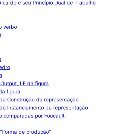
icardo e seu Princípio Dual de Trabalho
o verbo
r
s
iedro
a
Output, LE da figura
a figura
da Construção da representação
do Instanciamento da representação
o comparadas por Foucault
 "Forma de produção"