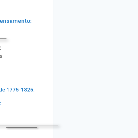
pensamento:
;
s
 de 1775-1825:
: