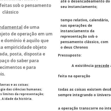
até o desencadeamento do
feitas sob o pensamento
seu instanciamento;
clássico
tempo relativo, calendário,
nas operações de
undamental
de uma
instanciamento da
bjeto de operação em um
representação sob o
e domínio é aquilo que
pensamento clássico, com
sa empiricidade objeto
o deus
Chronos
ada, posta, disposta e
Pressuposto:
paço do saber para
A existência
precede
ecimentos e para
is.
feita na operação
lavras e as coisas:
todas as coisas existem des
gia das ciências humanas;
 Os limites da representação;
sempre integrando o Univers
. A idade da história.
a operação transcorre no inter