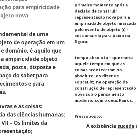
primeiro momento após a
ação para empiricidade
decisão de construir
bjeto nova
representação nova para a
empiricidade objeto, marcada
pelo evento de objeto (i) –
undamental de uma
seta amarela para baixo na
figura;
bjeto de operação em um
e domínio, é aquilo que
tempo absoluto – que marca
sa empiricidade objeto
aquele tempo em que as
ada, posta, disposta e
coisas aconteceram no
paço do saber para
absoluto, no dizer de
Foucault; na operação de
ecimentos e para
construção de representação
is.
nova sob o pensamento
moderno,com o deus Kairos.
avras e as coisas:
a das ciências humanas;
Pressuposto:
 VII – Os limites da
A existência
sucede
a
presentação;