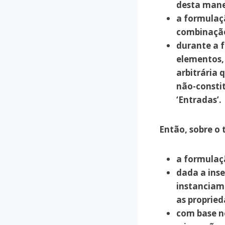
desta mane
a formulaç
combinação
durante a f
elementos, 
arbitrária
não-consti
‘Entradas’.
Então, sobre o
a formulaçã
dada a inse
instanciam
as propried
com base ne