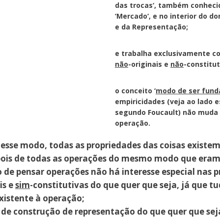
das trocas
‘, também conhec
‘
Mercado
‘, e no interior do d
e da Representação;
e trabalha exclusivamente c
não
-originais e
não
-constitut
o conceito ‘
modo de ser fun
empiricidades (veja ao lado 
segundo Foucault) não muda 
operação.
sse modo, todas as propriedades das coisas existem 
is de todas as operações do mesmo modo que eram
de pensar operações não há interesse especial nas 
is e
sim
-constitutivas do que quer que seja, já que t
xistente à operação;
 de construção de representação do que quer que sej