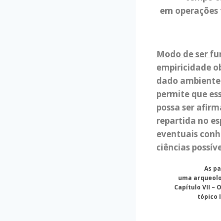
em operações 
Modo de ser f
empiricidade o
dado ambiente 
permite que es
possa ser afirm
repartida no es
eventuais conh
ciências possíve
As pa
uma arqueolo
Capítulo VII –
tópico I