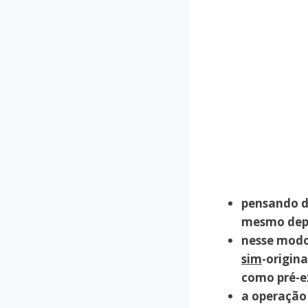
pensando de
mesmo depo
nesse modo 
sim
-origina
como pré-e
a operação