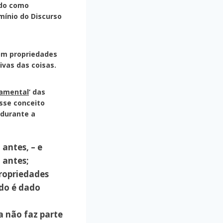
ido como
omínio do
Discurso
om propriedades
ivas das coisas.
damental
‘ das
esse conceito
durante a
antes, – e
 antes;
propriedades
udo é dado
a não faz parte