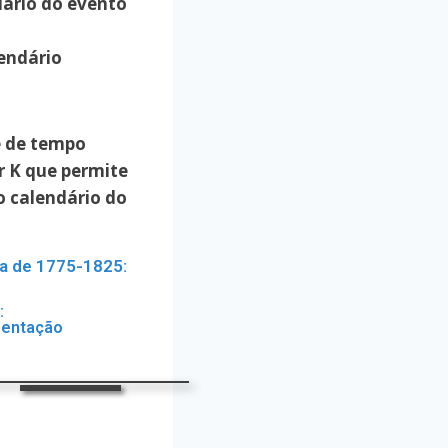
dário do evento
endário
e de tempo
r K que permite
ão calendário do
a de 1775-1825:
:
sentação