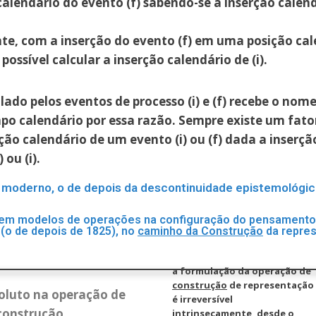
calendário do evento (f) sabendo-se a inserção calen
te, com a inserção do evento (f) em uma posição cal
 possível calcular a inserção calendário de (i).
ado pelos eventos de processo (i) e (f) recebe o nom
po calendário por essa razão. Sempre existe um fato
rção calendário de um evento (i) ou (f) dada a inserç
 ou (i).
moderno, o de depois da descontinuidade epistemológic
em modelos de operações na configuração do pensamento
(o de depois de 1825), no
caminho da Construção
da repre
a formulação da operação de
construção
de representação
luto na operação de
é irreversível
construção
intrinsecamente, desde o