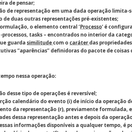
ira de pensar;
ão de representação em uma dada operação limita-s
 de duas outras representações pré-existentes;
ormulação, o elemento central ‘
Processo
‘ é configu
-processos, tasks – encontrados no interior da cate
 que guarda
similitude
com o
caráter
das propriedades
tutivas “aparências” definidoras do pacote de coisa
 tempo nessa operação:
o desse tipo de operações é reversível;
rção calendário do evento (i) de início da operação d
ento da representação (r), previamente formulada, 
ades dessa representação antes e depois da operação
ssas informações disponíveis a qualquer tempo, é po