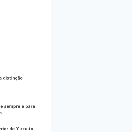
a distinção
de sempre e para
o.
ior do ‘
Circuito