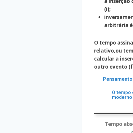
a inserção 
(i);
inversamen
arbitrária é
O tempo assinal
relativo,ou tem
calcular a inse
outro evento (f)
Pensamento 
O tempo 
moderno 
Tempo abso