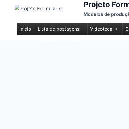
Projeto For
Modelos de produção
início
Lista de postagens
Videoteca
C
– Projeto Formulador