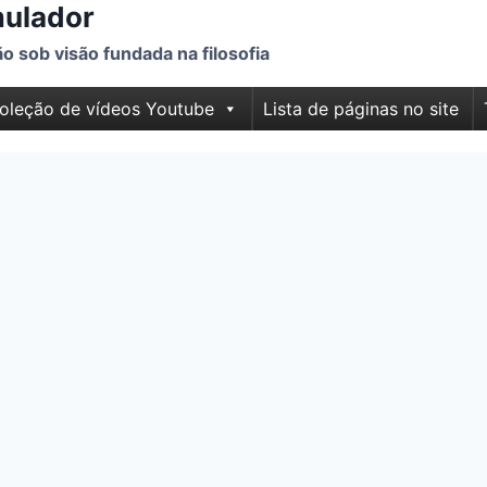
mulador
 sob visão fundada na filosofia
oleção de vídeos Youtube
Lista de páginas no site