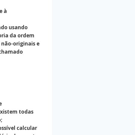
e à
rado usando
goria da ordem
 não-originais e
s chamado
e
existem todas
;
ssível calcular