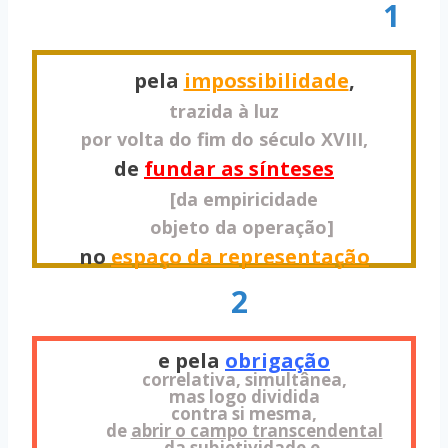
1
pela
impossibilidade
,
trazida à luz
por volta do fim do século XVIII,
de
fundar as sínteses
[da empiricidade
objeto da operação]
no
espaço da representação
2
e pela
obrigação
correlativa, simultânea,
mas logo dividida
contra si mesma,
de
abrir o campo transcendental
da subjetividade e