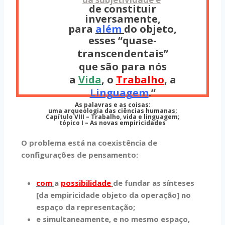
de constituir
inversamente,
para
além
do objeto,
esses “quase-
transcendentais”
que são para nós
a
Vida
, o
Trabalho
, a
Linguagem
.”
As palavras e as coisas:
uma arqueologia das ciências humanas;
Capítulo VIII – Trabalho, vida e linguagem;
tópico I – As novas empiricidades
O problema está na coexistência de
configurações de pensamento:
com
a
possibilidade
de fundar as sínteses
[da empiricidade objeto da operação] no
espaço da representação;
e simultaneamente, e no mesmo espaço,