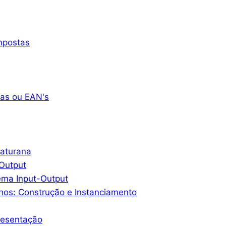
mpostas
as ou EAN's
Maturana
-Output
ema Input-Output
hos: Construção e Instanciamento
resentação