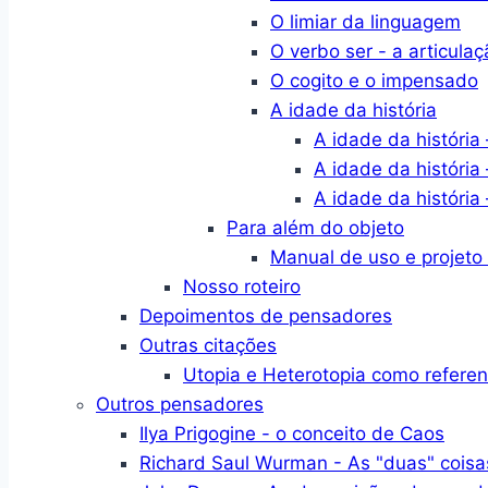
O limiar da linguagem
O verbo ser - a articulaç
O cogito e o impensado
A idade da história
A idade da história 
A idade da história 
A idade da história 
Para além do objeto
Manual de uso e projeto
Nosso roteiro
Depoimentos de pensadores
Outras citações
Utopia e Heterotopia como refere
Outros pensadores
Ilya Prigogine - o conceito de Caos
Richard Saul Wurman - As "duas" coisa