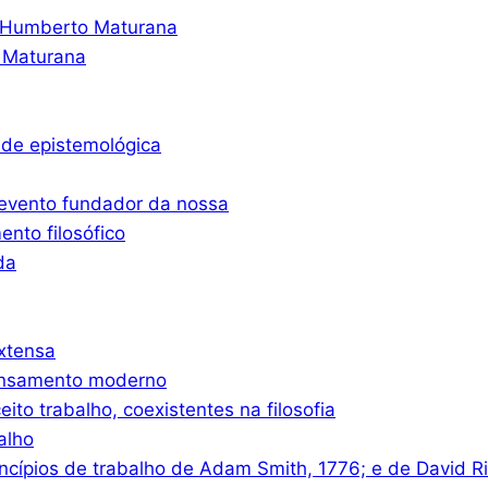
o Humberto Maturana
 Maturana
ade epistemológica
 evento fundador da nossa
nto filosófico
da
xtensa
ensamento moderno
eito trabalho, coexistentes na filosofia
alho
ncípios de trabalho de Adam Smith, 1776; e de David R