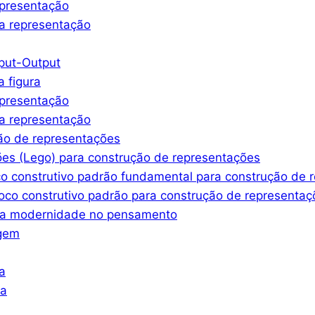
epresentação
a representação
nput-Output
a figura
epresentação
a representação
ção de representações
ões (Lego) para construção de representações
co construtivo padrão fundamental para construção de 
oco construtivo padrão para construção de representaç
ssa modernidade no pensamento
agem
a
ra