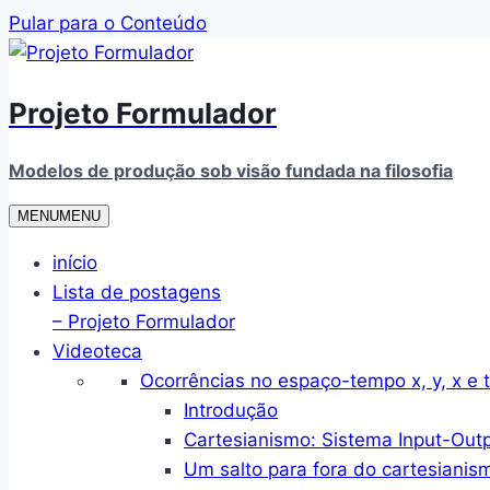
Pular para o Conteúdo
Projeto Formulador
Modelos de produção sob visão fundada na filosofia
MENU
MENU
início
Lista de postagens
– Projeto Formulador
Videoteca
Ocorrências no espaço-tempo x, y, x e t
Introdução
Cartesianismo: Sistema Input-Out
Um salto para fora do cartesianis