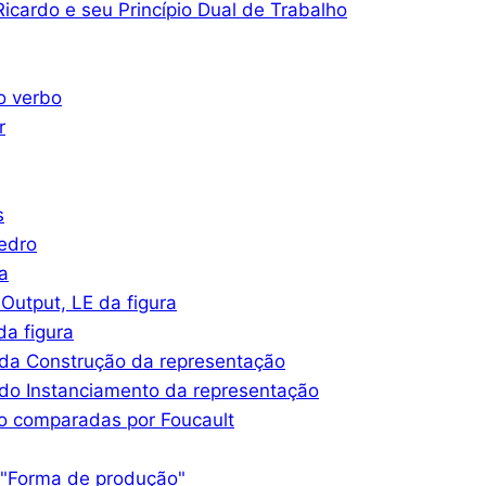
icardo e seu Princípio Dual de Trabalho
o verbo
r
s
iedro
a
Output, LE da figura
a figura
da Construção da representação
do Instanciamento da representação
o comparadas por Foucault
 "Forma de produção"