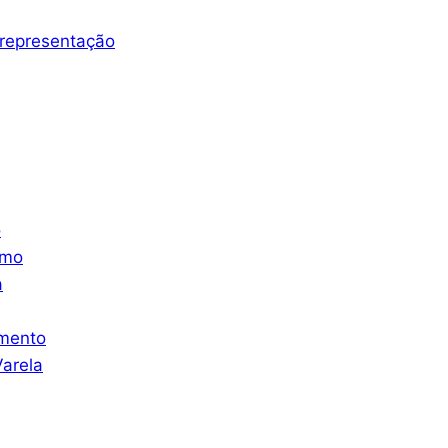
representação
o
smo
a
mento
arela