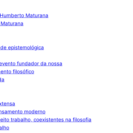
o Humberto Maturana
 Maturana
ade epistemológica
 evento fundador da nossa
nto filosófico
da
xtensa
ensamento moderno
eito trabalho, coexistentes na filosofia
alho