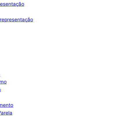
resentação
representação
o
smo
a
mento
arela