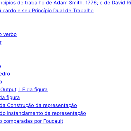
ncípios de trabalho de Adam Smith, 1776; e de David R
icardo e seu Princípio Dual de Trabalho
o verbo
r
s
iedro
a
Output, LE da figura
a figura
da Construção da representação
do Instanciamento da representação
o comparadas por Foucault