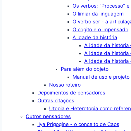
Os verbos: "Processo" e
O limiar da linguagem
O verbo ser - a articulaç
O cogito e o impensado
A idade da história
A idade da história 
A idade da história 
A idade da história 
Para além do objeto
Manual de uso e projeto
Nosso roteiro
Depoimentos de pensadores
Outras citações
Utopia e Heterotopia como refere
Outros pensadores
Ilya Prigogine - o conceito de Caos