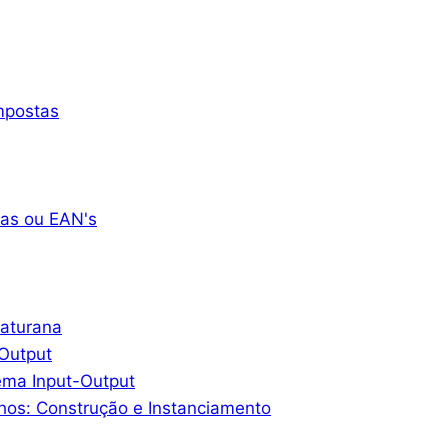
mpostas
as ou EAN's
Maturana
-Output
ema Input-Output
hos: Construção e Instanciamento