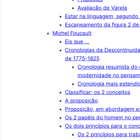
Avaliação de Varela
Estar na linguagem, segund
Escaneamento da figura 2 de
Michel Foucault
Eis que ...
Cronologias da Descontinuid
de 1775-1825
Cronologia resumida do
modernidade no pensame
Cronologia mais estendi
Classificar: os 2 conceitos
A proposição
Proposição, em abordagem e
Os 2 papéis do homem no p
Os dois princípios para o conc
Os 2 princípios para trab