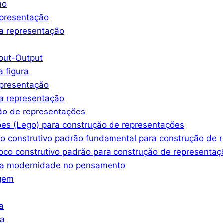
mo
epresentação
a representação
nput-Output
a figura
epresentação
a representação
ção de representações
ões (Lego) para construção de representações
co construtivo padrão fundamental para construção de 
oco construtivo padrão para construção de representaç
ssa modernidade no pensamento
agem
a
ra