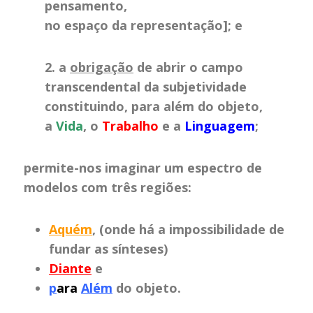
pensamento,
no espaço da representação]; e
2. a
obrigação
de abrir o campo
transcendental da subjetividade
constituindo, para além do objeto,
a
Vida
, o
Trabalho
e a
Linguagem
;
permite-nos imaginar um espectro de
modelos com três regiões:
Aquém
, (onde há a impossibilidade de
fundar as sínteses)
Diante
e
p
ara
Além
do objeto.