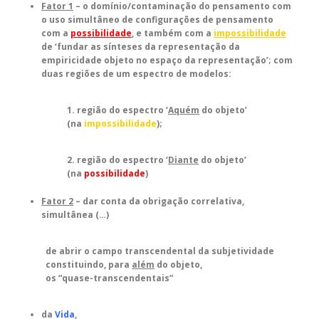
Fator 1
– o domínio/contaminação do pensamento com
o uso simultâneo de configurações de pensamento
com
a
possibilidade
, e também com a
impossibilidade
de ‘fundar as sínteses da representação da
empiricidade objeto no espaço da representação’; com
duas regiões de um espectro de modelos:
1. região do espectro ‘
Aquém
do objeto’
(na
impossibilidade
);
2. região do espectro ‘
Diante
do objeto’
(na
possibilidade
)
Fator 2
– dar conta da obrigação correlativa,
simultânea (…)
de abrir o campo transcendental da subjetividade
constituindo, para
além
do objeto,
os “quase-transcendentais”
da
Vida
,