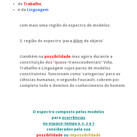
do
Trabalho
,
e da
Linguagem
com mais uma região do espectro de modelos:
3. região do espectro ‘para
Além
do objeto’
(também na
possibilidade
mas agora durante a
constituição dos “quase-transcendentais” Vida,
Trabalho e Linguagem cujos pares de modelos
constituintes funcionam como ‘categorias’ para as
ciências humanas, e segundo Foucault, cobrem por
completo todo o domínio do conhecimento do homem.
O espectro composto pelos modelos
para
ocorrências
no espaço-tempo x, y, z e t
considerados pela sua
possibilidade
ou
impossibilidade