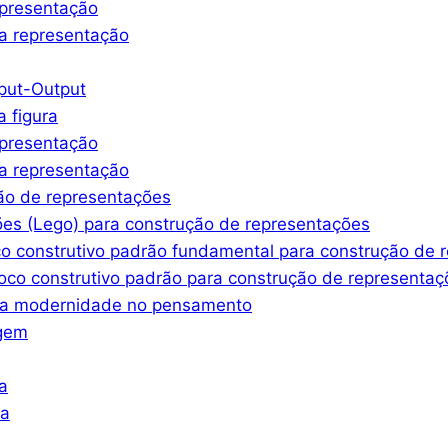
epresentação
a representação
nput-Output
a figura
epresentação
a representação
ção de representações
ões (Lego) para construção de representações
co construtivo padrão fundamental para construção de 
oco construtivo padrão para construção de representaç
ssa modernidade no pensamento
agem
a
ra