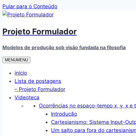
Pular para o Conteúdo
Projeto Formulador
Modelos de produção sob visão fundada na filosofia
MENU
MENU
início
Lista de postagens
– Projeto Formulador
Videoteca
Ocorrências no espaço-tempo x, y, x e t
Introdução
Cartesianismo: Sistema Input-Out
Um salto para fora do cartesianis