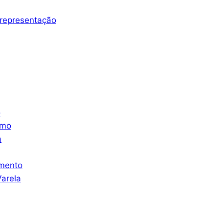
representação
o
smo
a
mento
arela