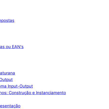
mpostas
as ou EAN's
Maturana
-Output
ema Input-Output
hos: Construção e Instanciamento
resentação