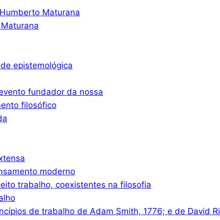
o Humberto Maturana
 Maturana
ade epistemológica
 evento fundador da nossa
nto filosófico
da
xtensa
ensamento moderno
eito trabalho, coexistentes na filosofia
alho
ncípios de trabalho de Adam Smith, 1776; e de David R