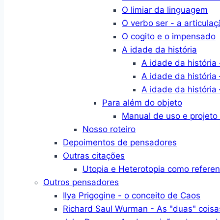
O limiar da linguagem
O verbo ser - a articulaç
O cogito e o impensado
A idade da história
A idade da história 
A idade da história 
A idade da história 
Para além do objeto
Manual de uso e projeto
Nosso roteiro
Depoimentos de pensadores
Outras citações
Utopia e Heterotopia como refere
Outros pensadores
Ilya Prigogine - o conceito de Caos
Richard Saul Wurman - As "duas" coisa