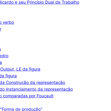
icardo e seu Princípio Dual de Trabalho
o verbo
r
s
iedro
a
Output, LE da figura
a figura
da Construção da representação
do Instanciamento da representação
o comparadas por Foucault
 "Forma de produção"