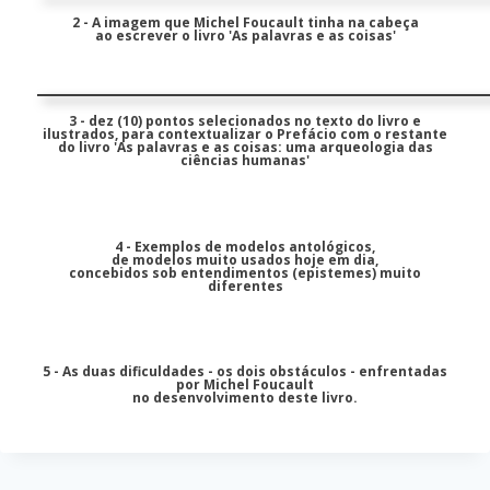
2 - A imagem que Michel Foucault tinha na cabeça
ao escrever o livro 'As palavras e as coisas'
3 - dez (10) pontos selecionados no texto do livro e
ilustrados, para contextualizar o Prefácio com o restante
do livro 'As palavras e as coisas: uma arqueologia das
ciências humanas'
4 - Exemplos de modelos antológicos,
de modelos muito usados hoje em dia,
concebidos sob entendimentos (epistemes) muito
diferentes
5 - As duas dificuldades - os dois obstáculos - enfrentadas
por Michel Foucault
no desenvolvimento deste livro.